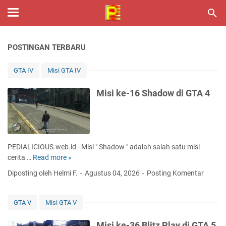
POSTINGAN TERBARU
GTA IV
Misi GTA IV
Misi ke-16 Shadow di GTA 4
PEDIALICIOUS.web.id - Misi " Shadow " adalah salah satu misi
cerita …
Read more »
M
i
Diposting oleh Helmi F.
Agustus 04, 2026
Posting Komentar
s
i
k
GTA V
Misi GTA V
e
-
Misi ke-36 Blitz Play di GTA 5