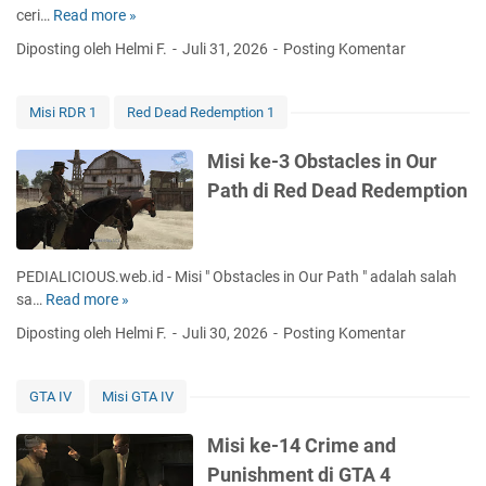
o
ceri…
Read more »
M
S
u
i
A
Diposting oleh Helmi F.
Juli 31, 2026
Posting Komentar
H
s
d
a
i
i
v
k
R
Misi RDR 1
Red Dead Redemption 1
e
e
e
P
-
d
Misi ke-3 Obstacles in Our
r
3
D
Path di Red Dead Redemption
o
5
e
t
T
a
e
o
d
c
w
R
PEDIALICIOUS.web.id - Misi " Obstacles in Our Path " adalah salah
t
T
e
sa…
Read more »
M
i
r
d
i
o
Diposting oleh Helmi F.
Juli 30, 2026
Posting Komentar
u
e
s
n
c
m
i
?
k
p
k
d
GTA IV
Misi GTA IV
d
t
e
i
i
i
-
G
Misi ke-14 Crime and
G
o
3
T
Punishment di GTA 4
T
n
O
A