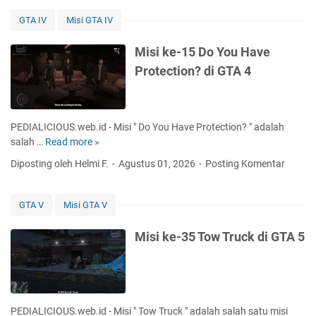
i
a
k
GTA IV
Misi GTA IV
y
e
d
-
Misi ke-15 Do You Have
i
4
Protection? di GTA 4
G
T
T
h
A
i
5
s
PEDIALICIOUS.web.id - Misi " Do You Have Protection? " adalah
i
salah …
Read more »
M
s
i
Diposting oleh Helmi F.
Agustus 01, 2026
Posting Komentar
A
s
r
i
m
k
GTA V
Misi GTA V
a
e
d
-
Misi ke-35 Tow Truck di GTA 5
i
1
l
5
l
D
o
o
,
Y
PEDIALICIOUS.web.id - Misi " Tow Truck " adalah salah satu misi
U