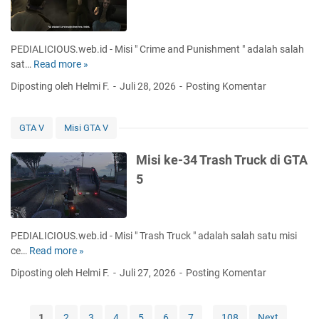
A
b
4
5
s
t
PEDIALICIOUS.web.id - Misi " Crime and Punishment " adalah salah
a
sat…
Read more »
M
c
i
Diposting oleh Helmi F.
Juli 28, 2026
Posting Komentar
l
s
e
i
s
k
GTA V
Misi GTA V
i
e
n
-
Misi ke-34 Trash Truck di GTA
O
1
5
u
4
r
C
P
r
a
i
PEDIALICIOUS.web.id - Misi " Trash Truck " adalah salah satu misi
t
m
ce…
Read more »
M
h
e
i
d
Diposting oleh Helmi F.
Juli 27, 2026
Posting Komentar
a
s
i
n
i
R
d
k
e
1
2
3
4
5
6
7
...
108
Next