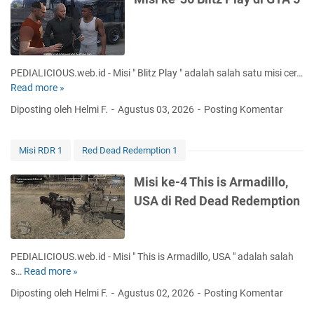
1
6
S
h
a
PEDIALICIOUS.web.id - Misi " Blitz Play " adalah salah satu misi cer…
d
Read more »
M
o
i
Diposting oleh Helmi F.
Agustus 03, 2026
Posting Komentar
w
s
d
i
i
k
Misi RDR 1
Red Dead Redemption 1
G
e
T
-
Misi ke-4 This is Armadillo,
A
3
USA di Red Dead Redemption
4
6
B
l
i
PEDIALICIOUS.web.id - Misi " This is Armadillo, USA " adalah salah
t
s…
Read more »
M
z
i
Diposting oleh Helmi F.
Agustus 02, 2026
Posting Komentar
P
s
l