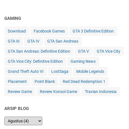
GAMING
Download
Facebook Games
GTA 3 Definitive Edition
GTA III
GTA IV
GTA San Andreas
GTA San Andreas: Definitive Edition
GTA V
GTA Vice City
GTA Vice City: Definitive Edition
Gaming News
Grand Theft Auto VI
LostSaga
Mobile Legends
Placement
Point Blank
Red Dead Redemption 1
Review Game
Review Konsol Game
Travian Indonesia
ARSIP BLOG