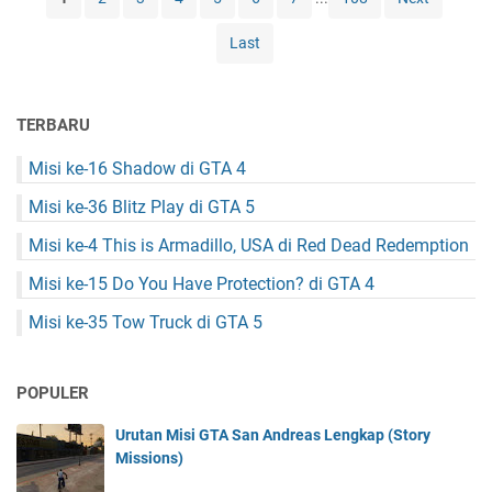
P
e
d
u
-
D
Last
n
3
e
i
4
a
s
T
d
h
TERBARU
r
R
m
a
e
e
Misi ke-16 Shadow di GTA 4
s
d
n
h
e
Misi ke-36 Blitz Play di GTA 5
t
T
m
d
r
Misi ke-4 This is Armadillo, USA di Red Dead Redemption
p
i
u
t
G
Misi ke-15 Do You Have Protection? di GTA 4
c
i
T
k
o
Misi ke-35 Tow Truck di GTA 5
A
d
n
4
i
G
POPULER
T
A
Urutan Misi GTA San Andreas Lengkap (Story
5
Missions)