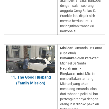
akan bertransaksi narkoba
dengan salah seorang
anggota Geng Ballas, D.
Franklin lalu diajak oleh
mereka berdua untuk
melanjutkan transaksi
narkoba itu.
Misi dari
: Amanda De Santa
(Opsional)
Dimainkan oleh karakter
:
Michael De Santa
Hadiah misi
: -
Ringkasan misi
: Misi ini
11. The Good Husband
menceritakan tentang
(Family Mission)
Michael yang akan
menolong Amanda lolos
dari tahanan polisi akibat
pertengkarannya dengan
orang lain di toko pakaian