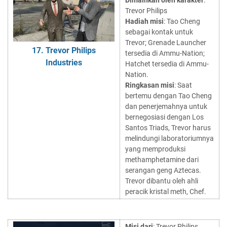
Dimainkan oleh karakter
:
Trevor Philips
Hadiah misi
: Tao Cheng
sebagai kontak untuk
Trevor; Grenade Launcher
17. Trevor Philips
tersedia di Ammu-Nation;
Industries
Hatchet tersedia di Ammu-
Nation.
Ringkasan misi
: Saat
bertemu dengan Tao Cheng
dan penerjemahnya untuk
bernegosiasi dengan Los
Santos Triads, Trevor harus
melindungi laboratoriumnya
yang memproduksi
methamphetamine dari
serangan geng Aztecas.
Trevor dibantu oleh ahli
peracik kristal meth, Chef.
Misi dari
: Trevor Philips