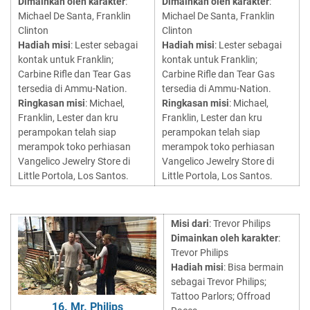
Dimainkan oleh karakter
:
Dimainkan oleh karakter
:
Michael De Santa, Franklin
Michael De Santa, Franklin
Clinton
Clinton
Hadiah misi
: Lester sebagai
Hadiah misi
: Lester sebagai
kontak untuk Franklin;
kontak untuk Franklin;
Carbine Rifle dan Tear Gas
Carbine Rifle dan Tear Gas
tersedia di Ammu-Nation.
tersedia di Ammu-Nation.
Ringkasan misi
: Michael,
Ringkasan misi
: Michael,
Franklin, Lester dan kru
Franklin, Lester dan kru
perampokan telah siap
perampokan telah siap
merampok toko perhiasan
merampok toko perhiasan
Vangelico Jewelry Store di
Vangelico Jewelry Store di
Little Portola, Los Santos.
Little Portola, Los Santos.
Misi dari
: Trevor Philips
Dimainkan oleh karakter
:
Trevor Philips
Hadiah misi
: Bisa bermain
sebagai Trevor Philips;
Tattoo Parlors; Offroad
16. Mr. Philips