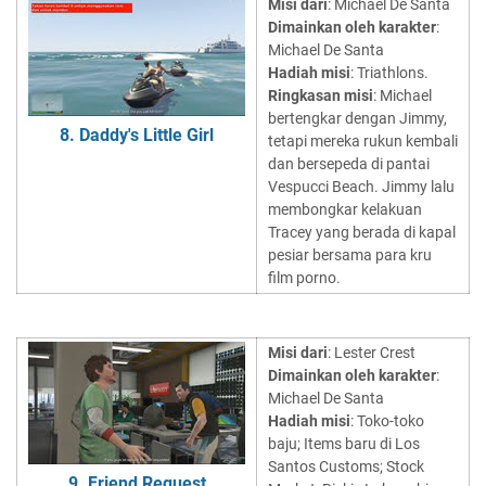
Misi dari
: Michael De Santa
Dimainkan oleh karakter
:
Michael De Santa
Hadiah misi
: Triathlons.
Ringkasan misi
: Michael
bertengkar dengan Jimmy,
8. Daddy's Little Girl
tetapi mereka rukun kembali
dan bersepeda di pantai
Vespucci Beach. Jimmy lalu
membongkar kelakuan
Tracey yang berada di kapal
pesiar bersama para kru
film porno.
Misi dari
: Lester Crest
Dimainkan oleh karakter
:
Michael De Santa
Hadiah misi
: Toko-toko
baju; Items baru di Los
Santos Customs; Stock
9. Friend Request