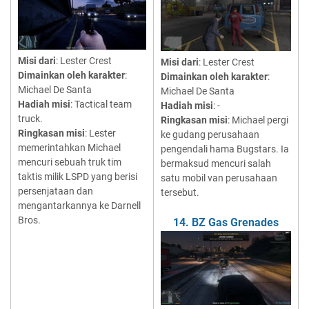
Misi dari
: Lester Crest
Misi dari
: Lester Crest
Dimainkan oleh karakter
:
Dimainkan oleh karakter
:
Michael De Santa
Michael De Santa
Hadiah misi
: Tactical team
Hadiah misi
: -
truck.
Ringkasan misi
: Michael pergi
Ringkasan misi
: Lester
ke gudang perusahaan
memerintahkan Michael
pengendali hama Bugstars. Ia
mencuri sebuah truk tim
bermaksud mencuri salah
taktis milik LSPD yang berisi
satu mobil van perusahaan
persenjataan dan
tersebut.
mengantarkannya ke Darnell
Bros.
14. BZ Gas Grenades