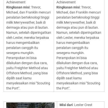
Achievement
Achievement
Ringkasan misi
: Trevor,
Ringkasan misi
: Trevor,
Michael, dan Franklin mencuri
Michael, dan Franklin mencuri
peralatan berteknologi tinggi
peralatan berteknologi tinggi
milik Merryweather, baik di
milik Merryweather, baik di
dermaga atau pun di lautan.
dermaga atau pun di lautan.
Namun, setelah diperingatkan
Namun, setelah diperingatkan
oleh Lester, mereka terpaksa
oleh Lester, mereka terpaksa
harus mengembalikan
harus mengembalikan
peralatan canggih itu
peralatan canggih itu
sesegera mungkin.
sesegera mungkin.
Perampokan ini bisa
Perampokan ini bisa
dilakukan dengan dua cara,
dilakukan dengan dua cara,
yaitu Freighter Method atau
yaitu Freighter Method atau
Offshore Method, yang bisa
Offshore Method, yang bisa
dipilih saat kamu
dipilih saat kamu
menyelesaikan misi "Scouting
menyelesaikan misi "Scouting
the Port".
the Port".
Misi dari
: Lester Crest