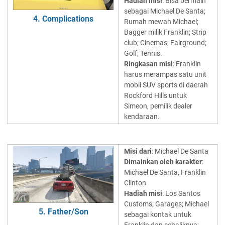
Hadiah misi
: Bisa bermain
sebagai Michael De Santa;
4. Complications
Rumah mewah Michael;
Bagger milik Franklin; Strip
club; Cinemas; Fairground;
Golf; Tennis.
Ringkasan misi
: Franklin
harus merampas satu unit
mobil SUV sports di daerah
Rockford Hills untuk
Simeon, pemilik dealer
kendaraan.
Misi dari
: Michael De Santa
Dimainkan oleh karakter
:
Michael De Santa, Franklin
Clinton
Hadiah misi
: Los Santos
Customs; Garages; Michael
5. Father/Son
sebagai kontak untuk