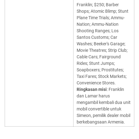
Franklin; $250; Barber
Shops; Atomic Blimp; Stunt
Plane Time Trials; Ammu-
Nation; Ammu-Nation
Shooting Ranges; Los
Santos Customs; Car
Washes; Beeker's Garage;
Movie Theatres; Strip Club;
Cable Cars; Fairground
Rides; Stunt Jumps;
Soapboxers; Prostitutes;
Taxi Fares; Stock Markets;
Convenience Stores.
Ringkasan misi
: Franklin
dan Lamar harus
mengambil kembali dua unit
mobil convertible untuk
Simeon, pemilik dealer mobil
berkebangsaan Armenia.