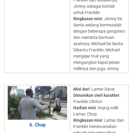
Franklin dan sebaliknya;
Jimmy sebagai kontak
untuk Franklin.
Ringkasan misi
: Jimmy De
Santa sedang bermasalah
dengan beberapa gangsters
dan meminta bantuan
ayahnya, Michael De Santa.
Dibantu Franklin, Michael
mengejar truk yang
mengangkut kapal pesiar
miliknya dan juga Jimmy.
Misi dari
: Lamar Davis
Dimainkan oleh karakter
:
Franklin Clinton
Hadiah misi
: Anjing milik
Lamar, Chop.
Ringkasan misi
: Lamar dan
6. Chop
Franklin merencanakan
sebuah misi penculikan