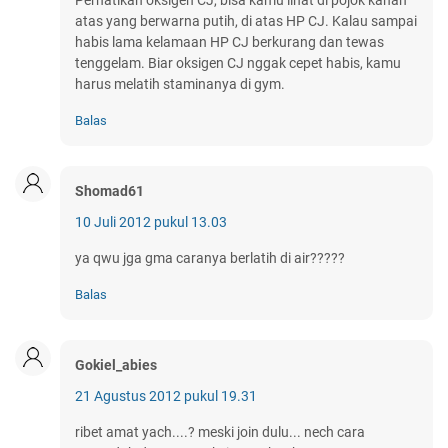
Perhatikan oksigen CJ, bisa kamu lihat di pojok kanan
atas yang berwarna putih, di atas HP CJ. Kalau sampai
habis lama kelamaan HP CJ berkurang dan tewas
tenggelam. Biar oksigen CJ nggak cepet habis, kamu
harus melatih staminanya di gym.
Balas
Shomad61
10 Juli 2012 pukul 13.03
ya qwu jga gma caranya berlatih di air?????
Balas
Gokiel_abies
21 Agustus 2012 pukul 19.31
ribet amat yach....? meski join dulu... nech cara