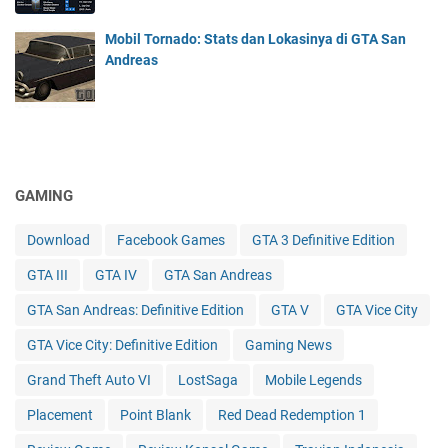
Mobil Tornado: Stats dan Lokasinya di GTA San
Andreas
GAMING
Download
Facebook Games
GTA 3 Definitive Edition
GTA III
GTA IV
GTA San Andreas
GTA San Andreas: Definitive Edition
GTA V
GTA Vice City
GTA Vice City: Definitive Edition
Gaming News
Grand Theft Auto VI
LostSaga
Mobile Legends
Placement
Point Blank
Red Dead Redemption 1