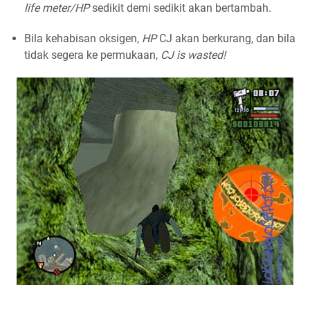
life meter/HP
sedikit demi sedikit akan bertambah.
Bila kehabisan oksigen,
HP
CJ akan berkurang, dan bila
tidak segera ke permukaan,
CJ is wasted!