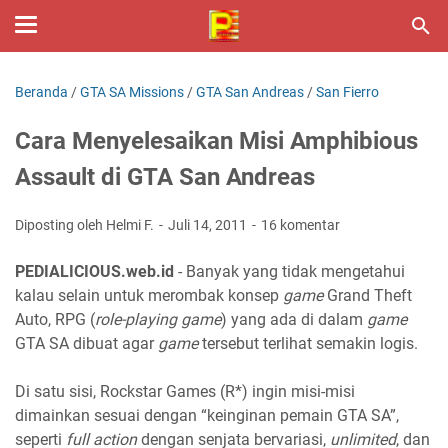
Beranda
/
GTA SA Missions
/
GTA San Andreas
/
San Fierro
Cara Menyelesaikan Misi Amphibious
Assault di GTA San Andreas
Diposting oleh Helmi F.
Juli 14, 2011
16 komentar
PEDIALICIOUS.web.id
- Banyak yang tidak mengetahui
kalau selain untuk merombak konsep
game
Grand Theft
Auto, RPG (
role-playing game
) yang ada di dalam
game
GTA SA dibuat agar
game
tersebut terlihat semakin logis.
Di satu sisi, Rockstar Games (R*) ingin misi-misi
dimainkan sesuai dengan “keinginan pemain GTA SA”,
seperti
full action
dengan senjata bervariasi,
unlimited
, dan