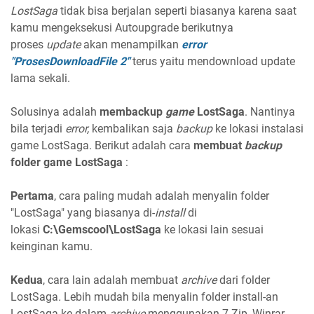
LostSaga
tidak bisa berjalan seperti biasanya karena saat
kamu mengeksekusi Autoupgrade berikutnya
proses
update
akan menampilkan
error
"ProsesDownloadFile 2"
terus yaitu mendownload update
lama sekali.
Solusinya adalah
membackup
game
LostSaga
. Nantinya
bila terjadi
error,
kembalikan saja
backup
ke lokasi instalasi
game LostSaga. Berikut adalah cara
membuat
backup
folder game LostSaga
:
Pertama
, cara paling mudah adalah menyalin folder
"LostSaga" yang biasanya di-
install
di
lokasi
C:\Gemscool\LostSaga
ke lokasi lain sesuai
keinginan kamu.
Kedua
, cara lain
adalah membuat
archive
dari
folder
LostSaga
.
Lebih mudah bila menyalin folder install-an
LostSaga ke dalam
archive
menggunakan 7-Zip, Winrar,