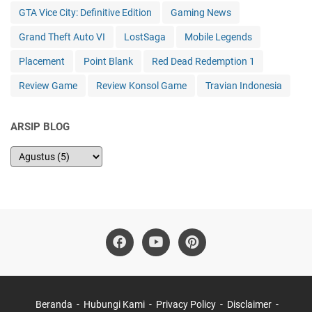
GTA Vice City: Definitive Edition
Gaming News
Grand Theft Auto VI
LostSaga
Mobile Legends
Placement
Point Blank
Red Dead Redemption 1
Review Game
Review Konsol Game
Travian Indonesia
ARSIP BLOG
Beranda
Hubungi Kami
Privacy Policy
Disclaimer