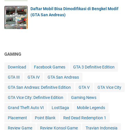
Daftar Mobil Bisa Dimodifikasi di Bengkel Modif
(GTA San Andreas)
GAMING
Download
Facebook Games
GTA 3 Definitive Edition
GTA III
GTA IV
GTA San Andreas
GTA San Andreas: Definitive Edition
GTA V
GTA Vice City
GTA Vice City: Definitive Edition
Gaming News
Grand Theft Auto VI
LostSaga
Mobile Legends
Placement
Point Blank
Red Dead Redemption 1
Review Game
Review Konsol Game
Travian Indonesia