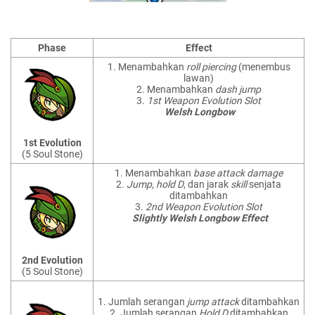
Phase
Effect
1. Menambahkan
roll piercing
(menembus
lawan)
2. Menambahkan
dash jump
3.
1st Weapon Evolution Slot
Welsh Longbow
1st Evolution
(5 Soul Stone)
1. Menambahkan
base attack damage
2.
Jump
,
hold D
, dan jarak
skill
senjata
ditambahkan
3.
2nd Weapon Evolution Slot
Slightly Welsh Longbow Effect
2nd Evolution
(5 Soul Stone)
1. Jumlah serangan
jump attack
ditambahkan
2. Jumlah serangan
Hold D
ditambahkan