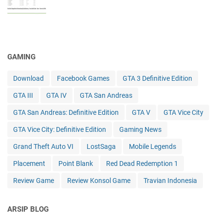
GAMING
Download
Facebook Games
GTA 3 Definitive Edition
GTA III
GTA IV
GTA San Andreas
GTA San Andreas: Definitive Edition
GTA V
GTA Vice City
GTA Vice City: Definitive Edition
Gaming News
Grand Theft Auto VI
LostSaga
Mobile Legends
Placement
Point Blank
Red Dead Redemption 1
Review Game
Review Konsol Game
Travian Indonesia
ARSIP BLOG