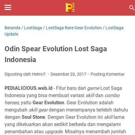
Beranda
/
LostSaga
/
LostSaga Rare Gear Evolution
/
LostSaga
Update
Odin Spear Evolution Lost Saga
Indonesia
Diposting oleh Helmi F.
Desember 20, 2017
Posting Komentar
PEDIALICIOUS.web.id
- Fitur baru dari
game
Lost Saga
Indonesia yang bisa membuat variasi
skill
dan
combo
heroes
, yaitu
Gear Evolution
. Gear Evolution adalah
mengubah
skill gear
dengan menempanya terlebih dahulu
dengan
Soul Stone
. Dengan Gear Evolution ini
skill
lama
yang dikeluarkan akan sedikit berbeda dan mengalami
penambahan atau
upgrade
. Misalnya menambah jumlah