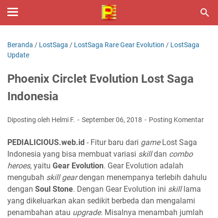
Beranda
/
LostSaga
/
LostSaga Rare Gear Evolution
/
LostSaga
Update
Phoenix Circlet Evolution Lost Saga
Indonesia
Diposting oleh Helmi F.
September 06, 2018
Posting Komentar
PEDIALICIOUS.web.id
- Fitur baru dari
game
Lost Saga
Indonesia yang bisa membuat variasi
skill
dan
combo
heroes
, yaitu
Gear Evolution
. Gear Evolution adalah
mengubah
skill gear
dengan menempanya terlebih dahulu
dengan
Soul Stone
. Dengan Gear Evolution ini
skill
lama
yang dikeluarkan akan sedikit berbeda dan mengalami
penambahan atau
upgrade
. Misalnya menambah jumlah