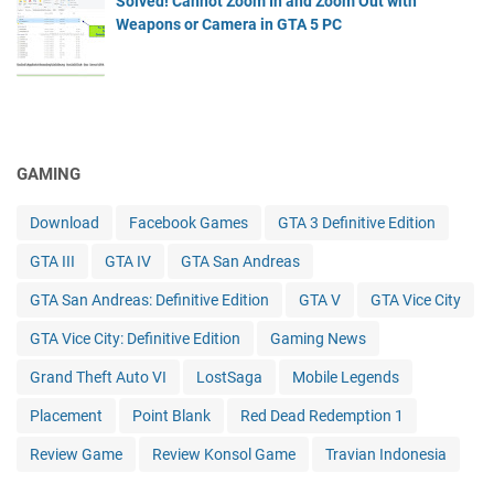
Solved! Cannot Zoom In and Zoom Out with
Weapons or Camera in GTA 5 PC
GAMING
Download
Facebook Games
GTA 3 Definitive Edition
GTA III
GTA IV
GTA San Andreas
GTA San Andreas: Definitive Edition
GTA V
GTA Vice City
GTA Vice City: Definitive Edition
Gaming News
Grand Theft Auto VI
LostSaga
Mobile Legends
Placement
Point Blank
Red Dead Redemption 1
Review Game
Review Konsol Game
Travian Indonesia