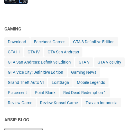
GAMING
Download
Facebook Games
GTA 3 Definitive Edition
GTA III
GTA IV
GTA San Andreas
GTA San Andreas: Definitive Edition
GTA V
GTA Vice City
GTA Vice City: Definitive Edition
Gaming News
Grand Theft Auto VI
LostSaga
Mobile Legends
Placement
Point Blank
Red Dead Redemption 1
Review Game
Review Konsol Game
Travian Indonesia
ARSIP BLOG