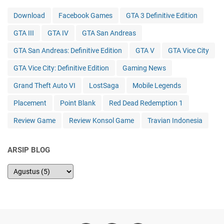
Download
Facebook Games
GTA 3 Definitive Edition
GTA III
GTA IV
GTA San Andreas
GTA San Andreas: Definitive Edition
GTA V
GTA Vice City
GTA Vice City: Definitive Edition
Gaming News
Grand Theft Auto VI
LostSaga
Mobile Legends
Placement
Point Blank
Red Dead Redemption 1
Review Game
Review Konsol Game
Travian Indonesia
ARSIP BLOG