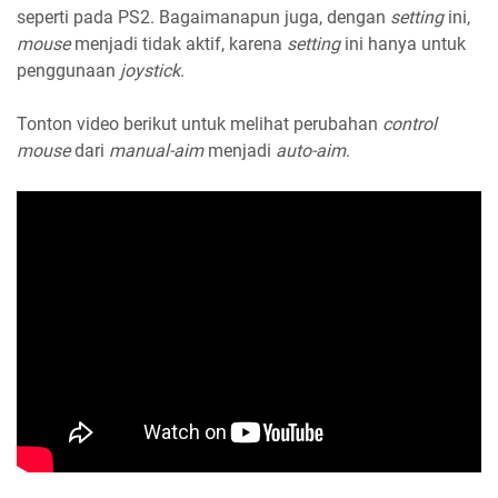
seperti pada PS2. Bagaimanapun juga, dengan
setting
ini,
mouse
menjadi tidak aktif, karena
setting
ini hanya untuk
penggunaan
joystick
.
Tonton video berikut untuk melihat perubahan
control
mouse
dari
manual-aim
menjadi
auto-aim
.