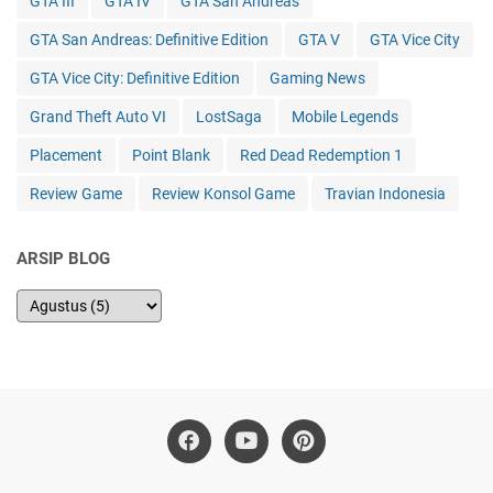
GTA III
GTA IV
GTA San Andreas
GTA San Andreas: Definitive Edition
GTA V
GTA Vice City
GTA Vice City: Definitive Edition
Gaming News
Grand Theft Auto VI
LostSaga
Mobile Legends
Placement
Point Blank
Red Dead Redemption 1
Review Game
Review Konsol Game
Travian Indonesia
ARSIP BLOG