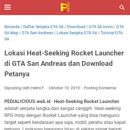
Beranda
/
Daftar Senjata GTA SA
/
Download
/
GTA SA Icons
/
GTA
SA Map
/
GTA San Andreas
/
Lokasi Senjata GTA SA
/
Tutorial GTA
SA
Lokasi Heat-Seeking Rocket Launcher
di GTA San Andreas dan Download
Petanya
Diposting oleh Helmi F.
Oktober 19, 2019
Posting Komentar
PEDIALICIOUS.web.id
-
Heat-Seeking Rocket Launcher
adalah senjata langka dan sangat canggih. Heat-seeking
RPG mirip dengan Rocket Launcher yang bisa mengunci
target seperti kendaraan apa saja, mobil, perahu atau kapal
terbang. Lingkaran berwarna hijau di sekitar target berarti