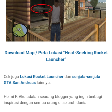
Download Map / Peta Lokasi "Heat-Seeking Rocket
Launcher"
Cek juga
Lokasi Rocket Launcher
dan
senjata-senjata
GTA San Andreas
lainnya.
Helmi F.
Aku adalah seorang blogger yang ingin berbagi
inspirasi dengan semua orang di seluruh dunia.