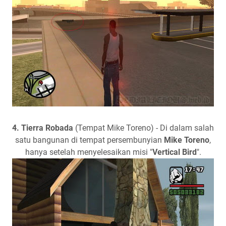
4.
Tierra Robada
(Tempat Mike Toreno) - Di dalam salah
satu bangunan di tempat persembunyian
Mike Toreno
,
hanya setelah menyelesaikan misi "
Vertical Bird
".