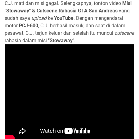
C.J. mati dan misi gagal. Selengkapnya, tonton video
Misi
"Stowaway" & Cutscene Rahasia GTA San Andreas
yang
sudah saya
upload
ke
YouTube
. Dengan mengendarai
motor
PCJ-600
, C.J. berhasil masuk, dan saat di dalam
pesawat, C.J. terjun keluar dan setelah itu muncul
cutscene
rahasia dalam misi "
Stowaway
".