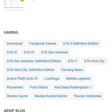
GAMING
Download
Facebook Games
GTA 3 Definitive Edition
GTA III
GTA IV
GTA San Andreas
GTA San Andreas: Definitive Edition
GTA V
GTA Vice City
GTA Vice City: Definitive Edition
Gaming News
Grand Theft Auto VI
LostSaga
Mobile Legends
Placement
Point Blank
Red Dead Redemption 1
Review Game
Review Konsol Game
Travian Indonesia
ARSIP BLOG