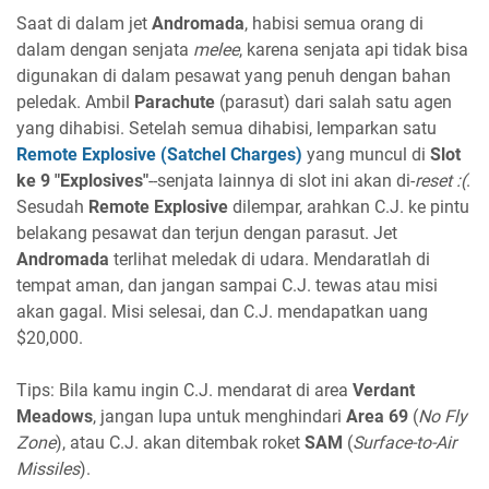
Saat di dalam jet
Andromada
, habisi semua orang di
dalam dengan senjata
melee
, karena senjata api tidak bisa
digunakan di dalam pesawat yang penuh dengan bahan
peledak. Ambil
Parachute
(parasut) dari salah satu agen
yang dihabisi. Setelah semua dihabisi, lemparkan satu
Remote Explosive (Satchel Charges)
yang muncul di
Slot
ke 9 "Explosives"
--senjata lainnya di slot ini akan di-
reset
:(
.
Sesudah
Remote Explosive
dilempar, arahkan C.J. ke pintu
belakang pesawat dan terjun dengan parasut. Jet
Andromada
terlihat meledak di udara. Mendaratlah di
tempat aman, dan jangan sampai C.J. tewas atau misi
akan gagal. Misi selesai, dan C.J. mendapatkan uang
$20,000.
Tips: Bila kamu ingin C.J. mendarat di area
Verdant
Meadows
, jangan lupa untuk menghindari
Area 69
(
No Fly
Zone
), atau C.J. akan ditembak roket
SAM
(
Surface-to-Air
Missiles
).