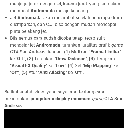
menjaga jarak dengan jet, karena jarak yang jauh akan
membuat
Andromada
melaju kencang.
Jet
Andromada
akan melambat setelah beberapa drum
dilemparkan, dan C.J. bisa dengan mudah mencapai
pintu belakang jet.
Bila semua cara sudah dicoba tetapi tetap sulit
mengejar jet
Andromada
, turunkan kualitas grafik
game
GTA San Andreas dengan:
(1)
Matikan "
Frame Limiter
"
ke "
Off
",
(2)
Turunkan "
Draw Distance
",
(3)
Terapkan
"
Visual FX Quality
" ke "
Low
",
(4)
Set "
Mip Mapping
" ke
"
Off
",
(5)
Atur "
Anti Aliasing
" ke "
Off
".
Berikut adalah video yang saya buat tentang cara
menerapkan
pengaturan display minimum
game
GTA San
Andreas
.