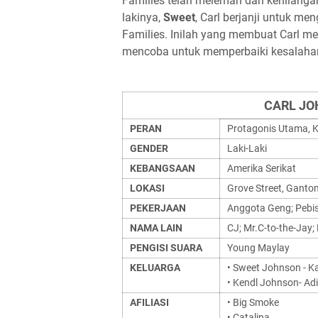
Families telah melemah dan kehilangan
lakinya,
Sweet
, Carl berjanji untuk m
Families. Inilah yang membuat Carl me
mencoba untuk memperbaiki kesalahan
CARL JO
PERAN
Protagonis Utama, K
GENDER
Laki-Laki
KEBANGSAAN
Amerika Serikat
LOKASI
Grove Street, Ganto
PEKERJAAN
Anggota Geng; Pebis
NAMA LAIN
CJ; Mr.C-to-the-Jay; 
PENGISI SUARA
Young Maylay
KELUARGA
• Sweet Johnson - K
• Kendl Johnson- A
AFILIASI
• Big Smoke
• Catalina