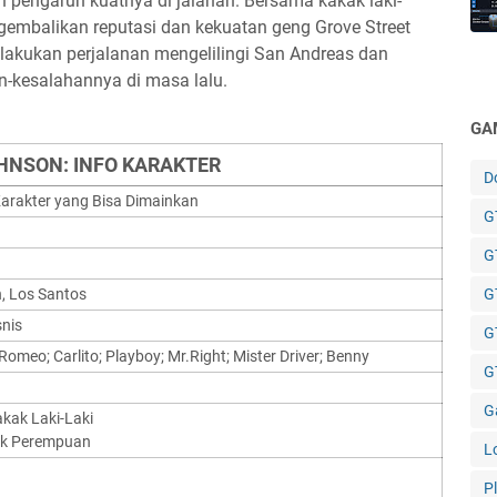
 pengaruh kuatnya di jalanan. Bersama kakak laki-
engembalikan reputasi dan kekuatan geng Grove Street
lakukan perjalanan mengelilingi San Andreas dan
-kesalahannya di masa lalu.
GA
HNSON: INFO KARAKTER
D
arakter yang Bisa Dimainkan
GT
G
n, Los Santos
G
nis
G
Romeo; Carlito; Playboy; Mr.Right; Mister Driver; Benny
GT
G
akak Laki-Laki
dik Perempuan
L
P