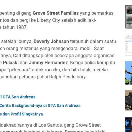
penting di geng
Grove Street Families
yang bermarkas
os dan pergi ke Liberty City setelah adik laki-
 tahun 1987.
 setelah ibunya,
Beverly Johnson
terbunuh dalam suatu
eh orang misterius yang mengendarai mobil. Saat
nya, Carl ditangkap oleh beberapa anggota organisasi
e Pulaski
dan
Jimmy Hernandez
. Ketiga polisi korup itu
a "pekerjaan" untuk mereka, dan bila tidak, mereka
unuhan petugas polisi Ralph Pendelbury.
di GTA San Andreas
 Cerita Background-nya di GTA San Andreas
s dan Profil Singkatnya
idakhadirannya di Los Santos, geng Grove Street