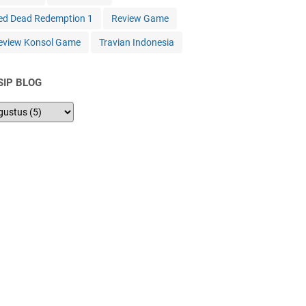
ed Dead Redemption 1
Review Game
eview Konsol Game
Travian Indonesia
SIP BLOG