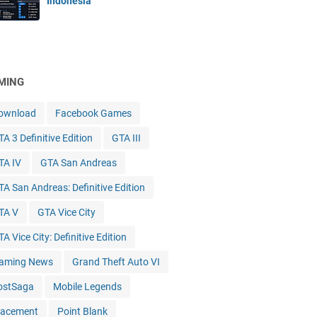
Indonesia
MING
ownload
Facebook Games
A 3 Definitive Edition
GTA III
TA IV
GTA San Andreas
TA San Andreas: Definitive Edition
TA V
GTA Vice City
A Vice City: Definitive Edition
aming News
Grand Theft Auto VI
ostSaga
Mobile Legends
lacement
Point Blank