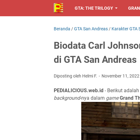
GTA: THE TRILOGY
GRAN
Beranda
/
GTA San Andreas
/
Karakter GTA 
Biodata Carl Johnso
di GTA San Andreas
Diposting oleh Helmi F.
November 11, 202
PEDIALICIOUS.web.id
- Berikut adalah
background
-nya dalam
game
Grand Th