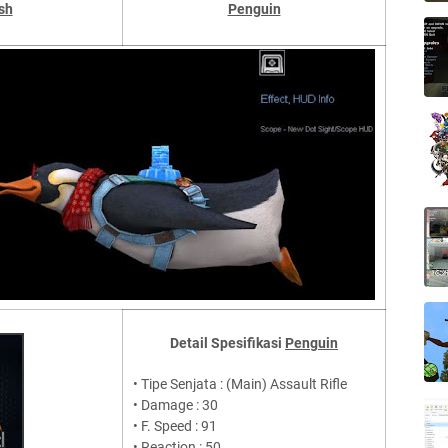
sh
Penguin
Detail Spesifikasi
Penguin
• Tipe Senjata : (Main) Assault Rifle
• Damage : 30
• F. Speed : 91
• Reaction : 50