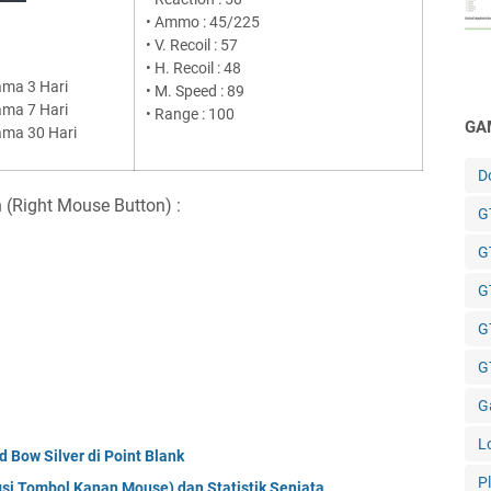
• Ammo : 45/225
• V. Recoil : 57
• H. Recoil : 48
ama 3 Hari
• M. Speed : 89
ama 7 Hari
• Range : 100
GA
ama 30 Hari
D
 (Right Mouse Button) :
GT
G
G
G
GT
G
L
 Bow Silver di Point Blank
P
gsi Tombol Kanan Mouse) dan Statistik Senjata