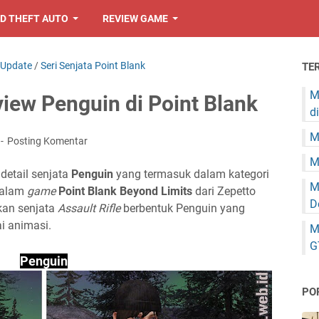
D THEFT AUTO
REVIEW GAME
 Update
/
Seri Senjata Point Blank
TE
M
eview Penguin di Point Blank
d
M
Posting Komentar
M
 detail senjata
Penguin
yang termasuk dalam kategori
M
alam
game
Point Blank Beyond Limits
dari Zepetto
D
an senjata
Assault Rifle
berbentuk Penguin yang
i animasi.
M
G
Penguin
PO