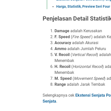
Harga, Statistik, Preview Seri Four
Penjelasan Detail Statisti
Damage
adalah Kerusakan
F. Speed
(
Fire Speed
) adalah K
Accuracy
adalah Akurasi
Ammo
adalah Jumlah Peluru
V. Recoil
(
Vertical Recoil
) adala
Menembak
H. Recoil
(
Horizontal Recoil
) ad
Menembak
M. Speed
(
Movement Speed
) a
Range
adalah Jarak Tembak
Selengkapnya cek
Ekstensi Senjata Po
Senjata
.