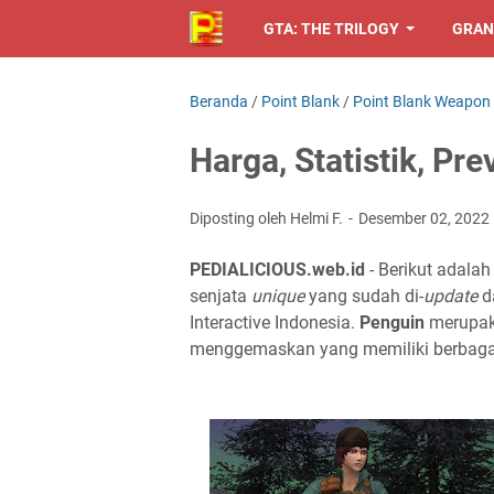
GTA: THE TRILOGY
GRAN
Beranda
/
Point Blank
/
Point Blank Weapon
Harga, Statistik, Pr
Diposting oleh Helmi F.
Desember 02, 2022
PEDIALICIOUS.web.id
- Berikut adalah
senjata
unique
yang sudah di-
update
d
Interactive Indonesia.
Penguin
merupak
menggemaskan yang memiliki berbaga