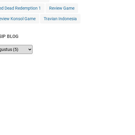
ed Dead Redemption 1
Review Game
eview Konsol Game
Travian Indonesia
SIP BLOG