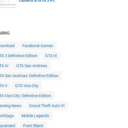
Camera in GTA 5 PC
MING
ownload
Facebook Games
A 3 Definitive Edition
GTA III
TA IV
GTA San Andreas
TA San Andreas: Definitive Edition
TA V
GTA Vice City
A Vice City: Definitive Edition
aming News
Grand Theft Auto VI
ostSaga
Mobile Legends
lacement
Point Blank