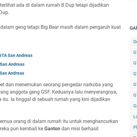
 terlihat ada di dalam rumah B Dup tetapi dijadikan
 Dup.
 dalam geng tetapi Big Bear masih dalam pengaruh kuat
GA
D
GT
 GTA San Andreas
G
A San Andreas
 San Andreas
G
Street dan menemukan seorang pengedar narkoba yang
G
rang anggota geng GSF. Keduanya lalu menyerangnya,
GT
tu. Ia tinggal di sebuah rumah yang kini dijadikan
G
L
emua orang di dalam rumah itu untuk menghancurkan
P
ereka pun kembali ke
Ganton
dan misi berhasil