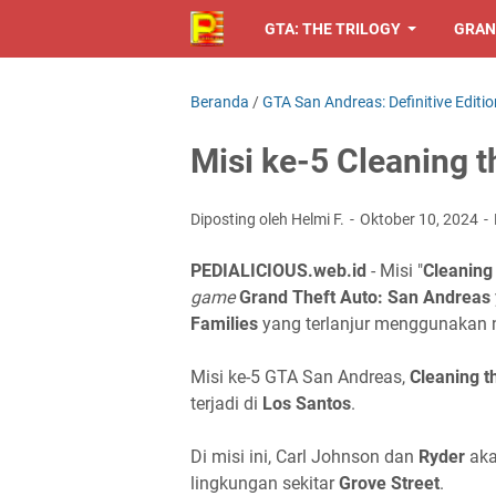
GTA: THE TRILOGY
GRAN
Beranda
/
GTA San Andreas: Definitive Editio
Misi ke-5 Cleaning 
Diposting oleh Helmi F.
Oktober 10, 2024
PEDIALICIOUS.web.id
- Misi "
Cleaning
game
Grand Theft Auto: San Andreas
Families
yang terlanjur menggunakan 
Misi ke-5 GTA San Andreas,
Cleaning t
terjadi di
Los Santos
.
Di misi ini, Carl Johnson dan
Ryder
aka
lingkungan sekitar
Grove Street
.