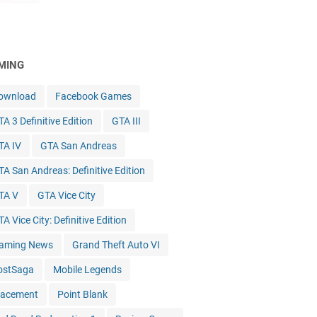
MING
ownload
Facebook Games
A 3 Definitive Edition
GTA III
TA IV
GTA San Andreas
TA San Andreas: Definitive Edition
TA V
GTA Vice City
A Vice City: Definitive Edition
aming News
Grand Theft Auto VI
ostSaga
Mobile Legends
lacement
Point Blank