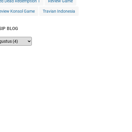
ed Dead Redemption 1
Review Game
eview Konsol Game
Travian Indonesia
SIP BLOG