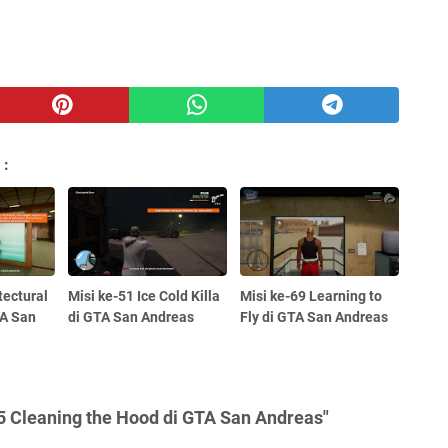
 :
tectural
Misi ke-51 Ice Cold Killa
Misi ke-69 Learning to
TA San
di GTA San Andreas
Fly di GTA San Andreas
5 Cleaning the Hood di GTA San Andreas"