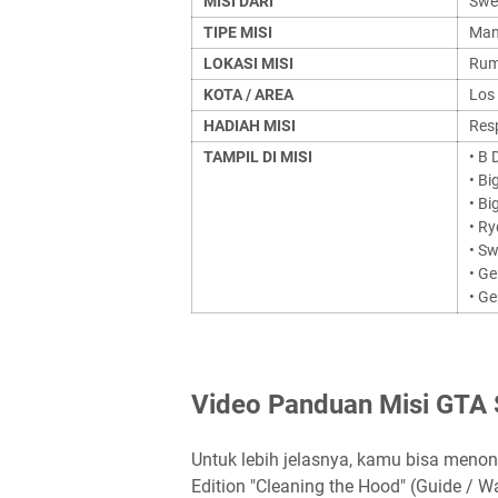
MISI DARI
Swe
TIPE MISI
Mand
LOKASI MISI
Rum
KOTA / AREA
Los
HADIAH MISI
Res
TAMPIL DI MISI
• B 
• Bi
• B
• Ry
• S
• Ge
• Ge
Video Panduan Misi GTA 
Untuk lebih jelasnya, kamu bisa meno
Edition "Cleaning the Hood" (Guide / W