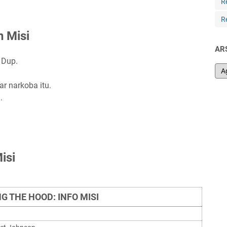
R
R
n Misi
AR
 Dup.
r narkoba itu.
.
isi
G THE HOOD: INFO MISI