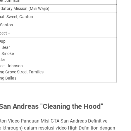
et Johnson
atory Mission (Misi Wajib)
ah Sweet, Ganton
 Santos
pect +
Dup
g Bear
ig Smoke
der
weet Johnson
ng Grove Street Families
ng Ballas
San Andreas "Cleaning the Hood"
nton Video Panduan Misi GTA San Andreas Definitive
alkthrough) dalam resolusi video High Definition dengan