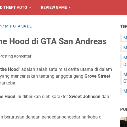
D THEFT AUTO
REVIEW GAME
n
/
Misi GTA SA DE
TE
M
the Hood di GTA San Andreas
M
Posting Komentar
M
D
 the Hood
" adalah salah satu misi cerita utama di dalam
M
yang menceritakan tentang anggota geng
Grove Street
G
narkoba.
M
he Hood
ini diberikan oleh karakter
Sweet Johnson
dan
PO
n berurusan dengan pengedar-pengedar narkoba di