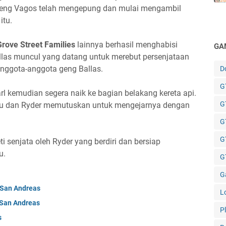
an geng Vagos telah mengepung dan mulai mengambil
itu.
Grove Street Families
lainnya berhasil menghabisi
GA
allas muncul yang datang untuk merebut persenjataan
 anggota-anggota geng Ballas.
D
GT
rl kemudian segera naik ke bagian belakang kereta api.
G
elaju dan Ryder memutuskan untuk mengejarnya dengan
G
G
 senjata oleh Ryder yang berdiri dan bersiap
u.
GT
G
A San Andreas
L
 San Andreas
P
s