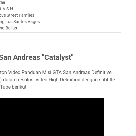
der
R.A.S.H.
ove Street Families
eng Los Santos Vagos
ng Ballas
San Andreas "Catalyst"
nton Video Panduan Misi GTA San Andreas Definitive
) dalam resolusi video High Definition dengan subtitle
Tube berikut: