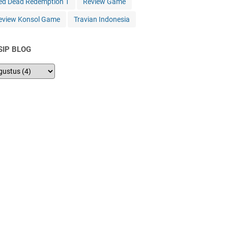
ed Dead Redemption 1
Review Game
eview Konsol Game
Travian Indonesia
SIP BLOG