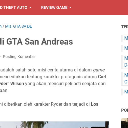
D THEFT AUTO
REVIEW GAME
n
/
Misi GTA SA DE
TE
M
 di GTA San Andreas
M
Posting Komentar
M
D
 adalah salah satu misi cerita utama di dalam
game
M
enceritakan tentang karakter protagonis utama
Carl
G
yder" Wilson
yang akan mencuri peti-peti senjata dari
taan.
M
ni diberikan oleh karakter Ryder dan terjadi di
Los
PO