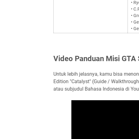
• Ry
• C.
• Gr
• G
• Ge
Video Panduan Misi GTA 
Untuk lebih jelasnya, kamu bisa meno
Edition "Catalyst" (Guide / Walkthrough
atau subjudul Bahasa Indonesia di You