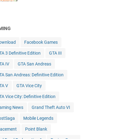
MING
ownload
Facebook Games
A 3 Definitive Edition
GTA III
TA IV
GTA San Andreas
TA San Andreas: Definitive Edition
TA V
GTA Vice City
A Vice City: Definitive Edition
aming News
Grand Theft Auto VI
ostSaga
Mobile Legends
lacement
Point Blank