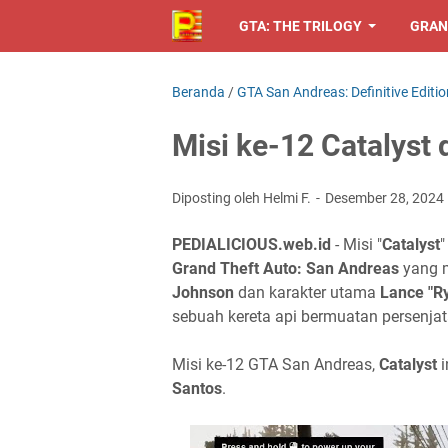
GTA: THE TRILOGY
GRAN
Beranda
/
GTA San Andreas: Definitive Editio
Misi ke-12 Catalyst
Diposting oleh Helmi F.
Desember 28, 2024
PEDIALICIOUS.web.id
- Misi "
Catalyst
"
Grand Theft Auto: San Andreas
yang m
Johnson
dan karakter utama
Lance "R
sebuah kereta api bermuatan persenja
Misi ke-12 GTA San Andreas,
Catalyst
i
Santos
.