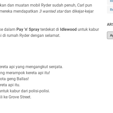
R
rkan dan muatan mobil Ryder sudah penuh, Carl pun
R
i, mereka mendapatkan
3 wanted star
dan dikejar-kejar
AR
 ke dalam
Pay 'n' Spray
terdekat di
Idlewood
untuk kabur
ai di rumah Ryder dengan selamat.
ereta api yang mengangkut senjata.
g merampok kereta api itu!
gota geng Ballas!
eta api itu.
tuk kabur dari polisi-polisi.
i ke Grove Street.