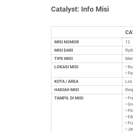
Catalyst: Info Misi
CA
MISI NOMOR
12
MISI DARI
Ryd
TIPE MISI
Mand
LOKASI MISI
• R
• Pa
KOTA / AREA
Los
HADIAH MISI
Res
TAMPIL DI MISI
• Fr
• G
• Pi
• Ed
• F
• J