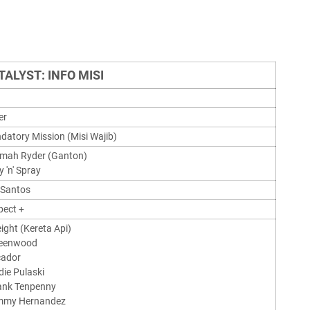
TALYST: INFO MISI
er
atory Mission (Misi Wajib)
umah Ryder (Ganton)
y 'n' Spray
 Santos
pect +
eight (Kereta Api)
reenwood
cador
die Pulaski
rank Tenpenny
immy Hernandez