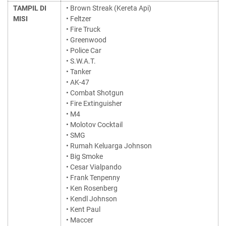
TAMPIL DI
• Brown Streak (Kereta Api)
MISI
• Feltzer
• Fire Truck
• Greenwood
• Police Car
• S.W.A.T.
• Tanker
• AK-47
• Combat Shotgun
• Fire Extinguisher
• M4
• Molotov Cocktail
• SMG
• Rumah Keluarga Johnson
• Big Smoke
• Cesar Vialpando
• Frank Tenpenny
• Ken Rosenberg
• Kendl Johnson
• Kent Paul
• Maccer