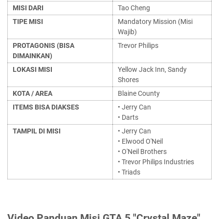
MISI DARI
Tao Cheng
TIPE MISI
Mandatory Mission (Misi
Wajib)
PROTAGONIS (BISA
Trevor Philips
DIMAINKAN)
LOKASI MISI
Yellow Jack Inn, Sandy
Shores
KOTA / AREA
Blaine County
ITEMS BISA DIAKSES
• Jerry Can
• Darts
TAMPIL DI MISI
• Jerry Can
• Elwood O'Neil
• O'Neil Brothers
• Trevor Philips Industries
• Triads
Video Panduan Misi GTA 5 "Crystal Maze"