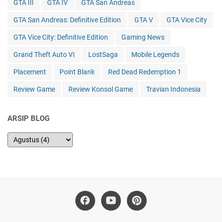
GTA III
GTA IV
GTA San Andreas
GTA San Andreas: Definitive Edition
GTA V
GTA Vice City
GTA Vice City: Definitive Edition
Gaming News
Grand Theft Auto VI
LostSaga
Mobile Legends
Placement
Point Blank
Red Dead Redemption 1
Review Game
Review Konsol Game
Travian Indonesia
ARSIP BLOG