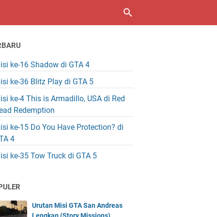
RBARU
isi ke-16 Shadow di GTA 4
isi ke-36 Blitz Play di GTA 5
isi ke-4 This is Armadillo, USA di Red
ead Redemption
isi ke-15 Do You Have Protection? di
TA 4
isi ke-35 Tow Truck di GTA 5
PULER
Urutan Misi GTA San Andreas
Lengkap (Story Missions)