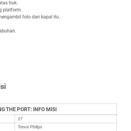
tas truk.
ng platform.
ngambil foto dari kapal itu.
labuhan.
si
G THE PORT: INFO MISI
27
Trevor Philips