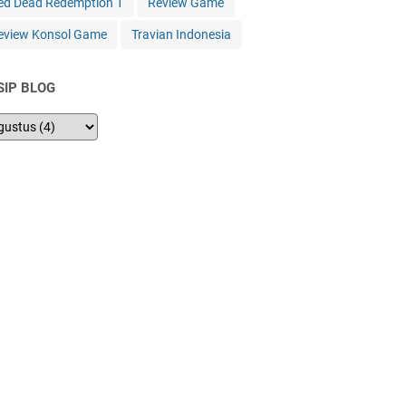
ed Dead Redemption 1
Review Game
eview Konsol Game
Travian Indonesia
SIP BLOG