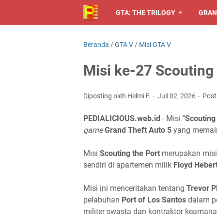
GTA: THE TRILOGY
GRAN
Beranda
/
GTA V
/
Misi GTA V
Misi ke-27 Scouting 
Diposting oleh Helmi F.
Juli 02, 2026
Post
PEDIALICIOUS.web.id
- Misi "
Scouting 
game
Grand Theft Auto 5
yang memai
Misi
Scouting the Port
merupakan misi
sendiri di apartemen milik
Floyd Heber
Misi ini menceritakan tentang
Trevor P
pelabuhan
Port of Los Santos
dalam pe
militer swasta dan kontraktor keaman