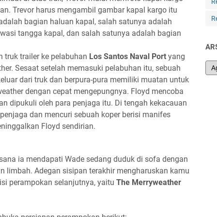
R
an. Trevor harus mengambil gambar kapal kargo itu
R
 adalah bagian haluan kapal, salah satunya adalah
si tangga kapal, dan salah satunya adalah bagian
AR
 truk trailer ke pelabuhan
Los Santos Naval Port
yang
ther. Sesaat setelah memasuki pelabuhan itu, sebuah
eluar dari truk dan berpura-pura memiliki muatan untuk
yweather dengan cepat mengepungnya. Floyd mencoba
an dipukuli oleh para penjaga itu. Di tengah kekacauan
r penjaga dan mencuri sebuah koper berisi manifes
eninggalkan Floyd sendirian.
i sana ia mendapati Wade sedang duduk di sofa dengan
 limbah. Adegan sisipan terakhir mengharuskan kamu
misi perampokan selanjutnya, yaitu
The Merryweather