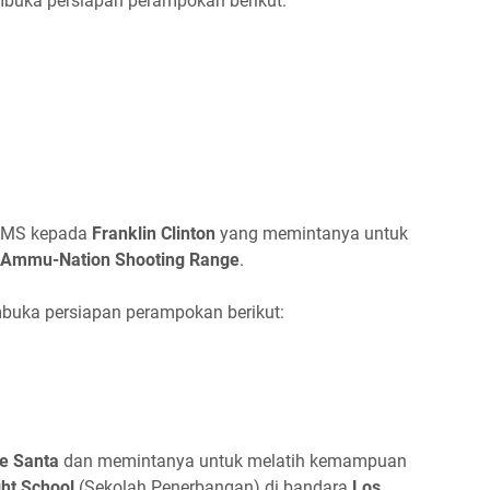
uka persiapan perampokan berikut:
 SMS kepada
Franklin Clinton
yang memintanya untuk
Ammu-Nation Shooting Range
.
uka persiapan perampokan berikut:
e Santa
dan memintanya untuk melatih kemampuan
ght School
(Sekolah Penerbangan) di bandara
Los