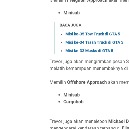
Memilih
Freighter Approach
akan memb
Minisub
BACA JUGA
Misi ke-35 Tow Truck di GTA 5
Misi ke-34 Trash Truck di GTA 5
Misi ke-33 Masks di GTA 5
Trevor juga akan mengirimkan pesan
melatih kemampuan menembaknya di
Memilih
Offshore Approach
akan memb
Minisub
Cargobob
Trevor juga akan menelepon
Michael D
mengendarai kendaraan terbang di
Fli