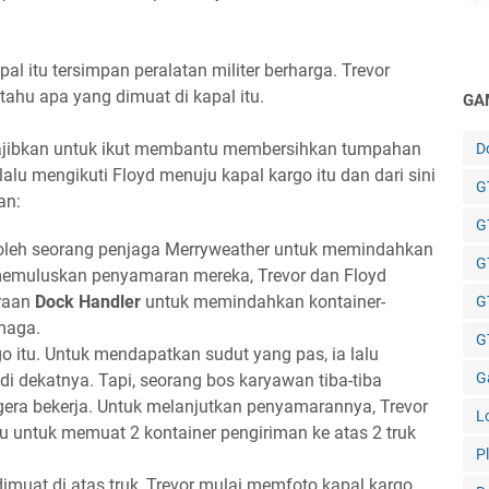
l itu tersimpan peralatan militer berharga. Trevor
hu apa yang dimuat di kapal itu.
GA
ajibkan untuk ikut membantu membersihkan tumpahan
D
 lalu mengikuti Floyd menuju kapal kargo itu dan dari sini
GT
an:
G
n oleh seorang penjaga Merryweather untuk memindahkan
G
 memuluskan penyamaran mereka, Trevor dan Floyd
araan
Dock Handler
untuk memindahkan kontainer-
G
rmaga.
GT
o itu. Untuk mendapatkan sudut yang pas, ia lalu
G
di dekatnya. Tapi, seorang bos karyawan tiba-tiba
era bekerja. Untuk melanjutkan penyamarannya, Trevor
L
u untuk memuat 2 kontainer pengiriman ke atas 2 truk
P
 dimuat di atas truk, Trevor mulai memfoto kapal kargo