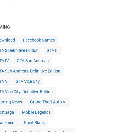
MING
ownload
Facebook Games
A 3 Definitive Edition
GTA III
TA IV
GTA San Andreas
TA San Andreas: Definitive Edition
TA V
GTA Vice City
A Vice City: Definitive Edition
aming News
Grand Theft Auto VI
ostSaga
Mobile Legends
lacement
Point Blank