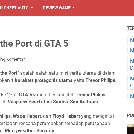
D THEFT AUTO
REVIEW GAME
TE
M
the Port di GTA 5
M
ing Komentar
M
D
the Port
" adalah salah satu misi cerita utama di dalam
M
nkan
1 karakter protagonis utama
yaitu
Trevor Philips
.
G
 ke-27 di
GTA 5
yang diberikan oleh
Trevor Philips
M
t
, di
Vespucci Beach
,
Los Santos
,
San Andreas
.
PO
hilips
,
Wade Hebert
, dan
Floyd Hebert
yang mengintai
rsiapan rencana perampokan terhadap perusahaan
an,
Merryweather Security
.