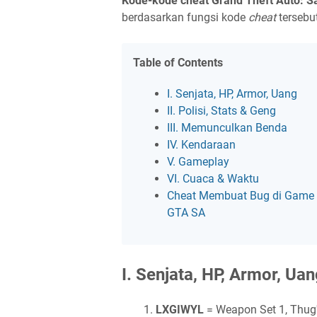
Kode-kode cheat Grand Theft Auto: 
berdasarkan fungsi kode
cheat
tersebu
Table of Contents
I. Senjata, HP, Armor, Uang
II. Polisi, Stats & Geng
III. Memunculkan Benda
IV. Kendaraan
V. Gameplay
VI. Cuaca & Waktu
Cheat Membuat Bug di Game
GTA SA
I. Senjata, HP, Armor, Ua
LXGIWYL
= Weapon Set 1, Thug'