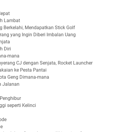
Cepat
ih Lambat
g Berkelahi, Mendapatkan Stick Golf
rang yang Ingin Diberi Imbalan Uang
njata
 Diri
mana-mana
yerang CJ dengan Senjata, Rocket Launcher
kaian ke Pesta Pantai
ota Geng Dimana-mana
n Jalanan
 Penghibur
gi seperti Kelinci
ode
me