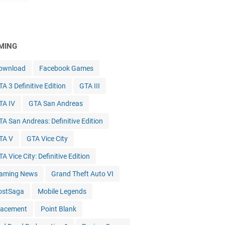
MING
ownload
Facebook Games
A 3 Definitive Edition
GTA III
TA IV
GTA San Andreas
TA San Andreas: Definitive Edition
TA V
GTA Vice City
A Vice City: Definitive Edition
aming News
Grand Theft Auto VI
ostSaga
Mobile Legends
lacement
Point Blank