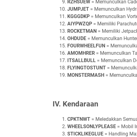
RZHSUEW
= Memunculkan Cad
JUMPJET
= Memunculkan Hydr
KGGGDKP
= Memunculkan Vorte
AIYPWZQP
= Memiliki Parachut
ROCKETMAN
= Memiliki Jetpac
OHDUDE
= Memunculkan Hunte
FOURWHEELFUN
= Memunculk
AMOMHRER
= Memunculkan Ta
ITSALLBULL
= Memunculkan D
FLYINGTOSTUNT
= Memunculka
MONSTERMASH
= Memunculka
IV. Kendaraan
CPKTNWT
= Meledakkan Semua
WHEELSONLYPLEASE
= Mobil I
STICKLIKEGLUE
= Handling Ma