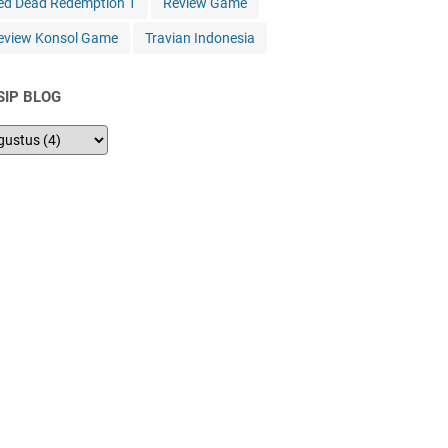
ed Dead Redemption 1
Review Game
eview Konsol Game
Travian Indonesia
SIP BLOG