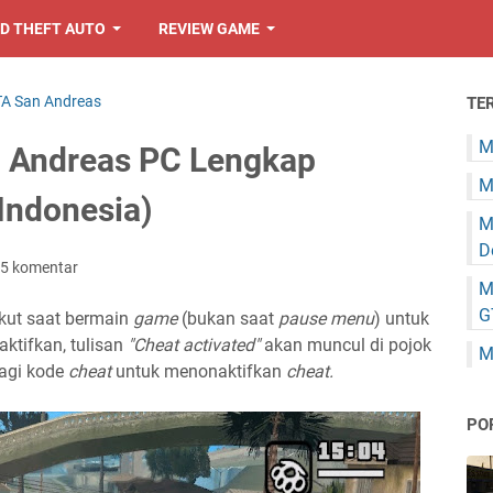
D THEFT AUTO
REVIEW GAME
A San Andreas
TE
M
 Andreas PC Lengkap
M
Indonesia)
M
D
5 komentar
M
G
ikut saat bermain
game
(bukan saat
pause menu
) untuk
aktifkan, tulisan
"Cheat activated"
akan muncul di pojok
M
lagi kode
cheat
untuk menonaktifkan
cheat.
PO