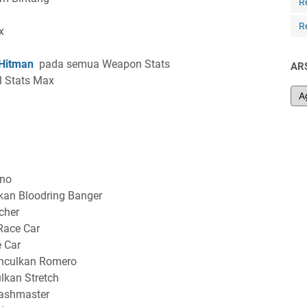
R
R
ax
Hitman
pada semua Weapon Stats
AR
ll Stats Max
no
an Bloodring Banger
cher
ace Car
 Car
culkan Romero
kan Stretch
ashmaster