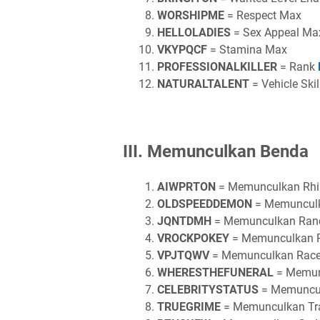
WORSHIPME
= Respect Max
HELLOLADIES
= Sex Appeal M
VKYPQCF
= Stamina Max
PROFESSIONALKILLER
= Rank
NATURALTALENT
= Vehicle Ski
III. Memunculkan Benda
AIWPRTON
= Memunculkan Rhi
OLDSPEEDDEMON
= Memunculk
JQNTDMH
= Memunculkan Ran
VROCKPOKEY
= Memunculkan R
VPJTQWV
= Memunculkan Race
WHERESTHEFUNERAL
= Memun
CELEBRITYSTATUS
= Memuncul
TRUEGRIME
= Memunculkan Tr