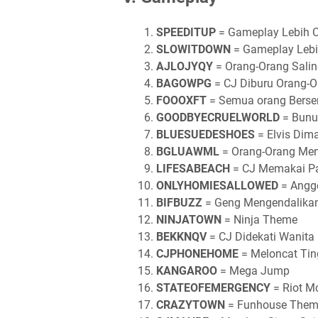
SPEEDITUP
= Gameplay Lebih 
SLOWITDOWN
= Gameplay Leb
AJLOJYQY
= Orang-Orang Salin
BAGOWPG
= CJ Diburu Orang-O
FOOOXFT
= Semua orang Berse
GOODBYECRUELWORLD
= Bunuh
BLUESUEDESHOES
= Elvis Di
BGLUAWML
= Orang-Orang Men
LIFESABEACH
= CJ Memakai Pa
ONLYHOMIESALLOWED
= Angg
BIFBUZZ
= Geng Mengendalika
NINJATOWN
= Ninja Theme
BEKKNQV
= CJ Didekati Wanita
CJPHONEHOME
= Meloncat Ting
KANGAROO
= Mega Jump
STATEOFEMERGENCY
= Riot M
CRAZYTOWN
= Funhouse The