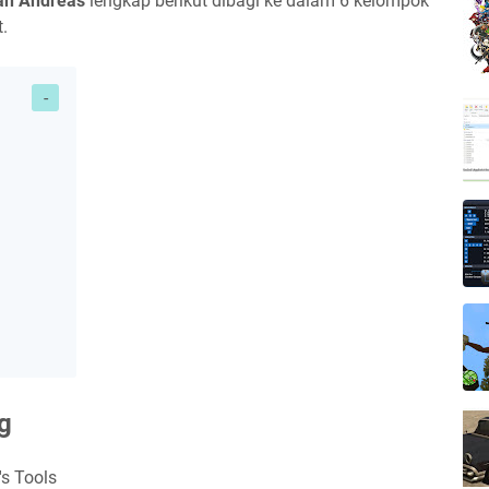
San Andreas
lengkap berikut dibagi ke dalam 6 kelompok
t.
ng
s Tools