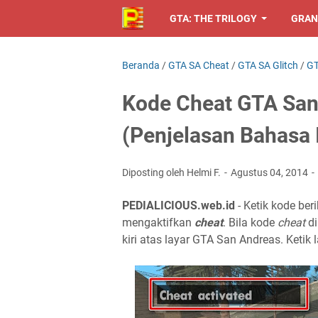
GTA: THE TRILOGY
GRAN
Beranda
/
GTA SA Cheat
/
GTA SA Glitch
/
GT
Kode Cheat GTA San
(Penjelasan Bahasa 
Diposting oleh Helmi F.
Agustus 04, 2014
PEDIALICIOUS.web.id
- Ketik kode ber
mengaktifkan
cheat
. Bila kode
cheat
di
kiri atas layar GTA San Andreas. Ketik 