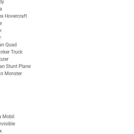
dy
a
x Hovercraft
e
k
r
an Quad
nker Truck
ozer
n Stunt Plane
n Monster
 Mobil
nvisible
x