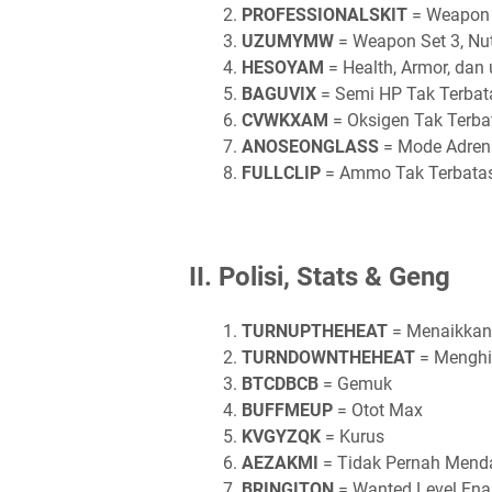
PROFESSIONALSKIT
= Weapon S
UZUMYMW
= Weapon Set 3, Nut
HESOYAM
= Health, Armor, dan
BAGUVIX
= Semi HP Tak Terbat
CVWKXAM
= Oksigen Tak Terba
ANOSEONGLASS
= Mode Adren
FULLCLIP
= Ammo Tak Terbatas,
II. Polisi, Stats & Geng
TURNUPTHEHEAT
= Menaikkan
TURNDOWNTHEHEAT
= Menghi
BTCDBCB
= Gemuk
BUFFMEUP
= Otot Max
KVGYZQK
= Kurus
AEZAKMI
= Tidak Pernah Mend
BRINGITON
= Wanted Level Ena