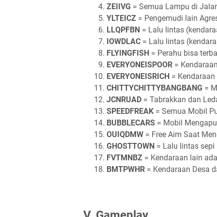
ZEIIVG
= Semua Lampu di Jalan
YLTEICZ
= Pengemudi lain Agres
LLQPFBN
= Lalu lintas (kendara
IOWDLAC
= Lalu lintas (kendar
FLYINGFISH
= Perahu bisa terb
EVERYONEISPOOR
= Kendaraan
EVERYONEISRICH
= Kendaraan 
CHITTYCHITTYBANGBANG
= Mo
JCNRUAD
= Tabrakkan dan Led
SPEEDFREAK
= Semua Mobil Pu
BUBBLECARS
= Mobil Mengapun
OUIQDMW
= Free Aim Saat Me
GHOSTTOWN
= Lalu lintas sepi
FVTMNBZ
= Kendaraan lain ad
BMTPWHR
= Kendaraan Desa d
V. Gameplay