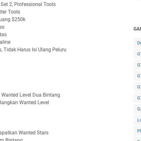
et 2, Professional Tools
ter Tools
 uang $250k
as
GA
tas
aline
D
 Tidak Harus Isi Ulang Peluru
GT
G
G
G
 Wanted Level Dua Bintang
GT
langkan Wanted Level
G
L
P
apatkan Wanted Stars
m Bintang