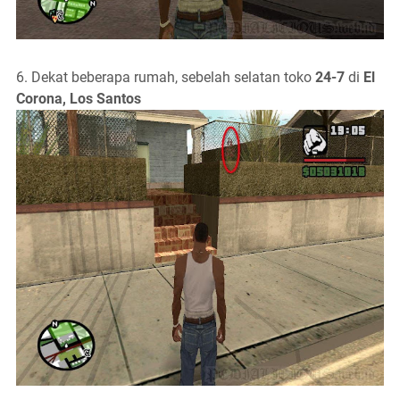
6. Dekat beberapa rumah, sebelah selatan toko
24-7
di
El
Corona, Los Santos