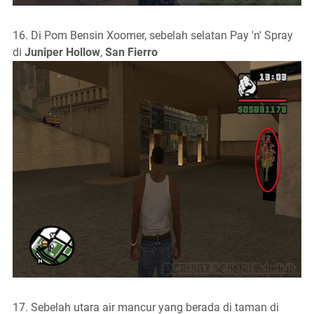
16. Di Pom Bensin Xoomer, sebelah selatan Pay 'n' Spray
di
Juniper Hollow
,
San Fierro
17. Sebelah utara air mancur yang berada di taman di