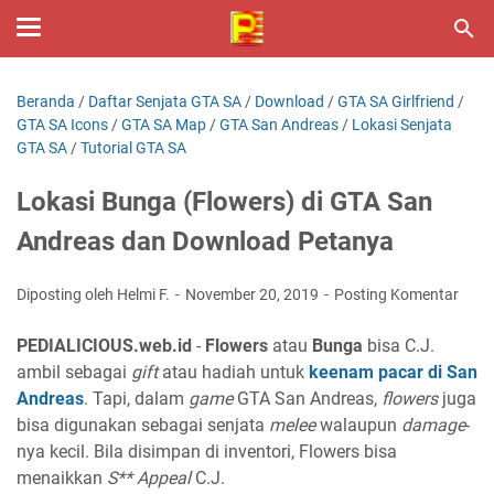
Beranda
/
Daftar Senjata GTA SA
/
Download
/
GTA SA Girlfriend
/
GTA SA Icons
/
GTA SA Map
/
GTA San Andreas
/
Lokasi Senjata
GTA SA
/
Tutorial GTA SA
Lokasi Bunga (Flowers) di GTA San
Andreas dan Download Petanya
Diposting oleh Helmi F.
November 20, 2019
Posting Komentar
PEDIALICIOUS.web.id
-
Flowers
atau
Bunga
bisa C.J.
ambil sebagai
gift
atau hadiah untuk
keenam pacar di San
Andreas
. Tapi, dalam
game
GTA San Andreas,
flowers
juga
bisa digunakan sebagai senjata
melee
walaupun
damage
-
nya kecil. Bila disimpan di inventori, Flowers bisa
menaikkan
S** Appeal
C.J.