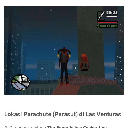
Lokasi Parachute (Parasut) di Las Venturas
4.
Di puncak gedung
The Emerald Isle Casino
,
Las