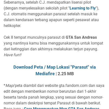
Sebenarnya, setelah C.J. mendapatkan lisensi pilot
(dengan menyelesaikan sekolah pilot "
Learning to Fly
"),
C.J. otomatis menggunakan parasut setelah masuk ke
dalam kendaraan terbang apapun seperti pesawat atau
helikopter.
Cek 8 tempat munculnya parasut di
GTA San Andreas
yang nantinya kamu bisa menggunakannya untuk lompat
dari ketinggian dan akhirnya melakukan terjun payung.
Have fun!!
Download Peta / Map Lokasi "Parasut" via
Mediafire
|
2.25 MB
*
Map
/peta diambil dari website gta.fandom.com dan saya
edit dengan memberikan nomor berurutan dari 1-akhir
beserta tanda panah lengkap, yang sesuai dengan nomor-
nomor dalam deskripsi tempat Parasut di bawah berikut.
Baca juga :
Cara Menggunakan Map GTA San Andreas