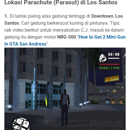
Lokasi Parachute (Parasut) di Los Santos
1.
Di lantai paling atas gedung tertinggi di
Downtown
,
Los
Santos
. Cari gedung berkerucut kuning di pintunya. Tips:
cek video berikut untuk menyaksikan C.J. masuk ke dalam
gedung itu dengan motor
NRG-500
"
How to Get 2 Mini-Gun
in GTA San Andreas
".