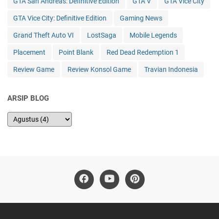
GTA San Andreas: Definitive Edition
GTA V
GTA Vice City
GTA Vice City: Definitive Edition
Gaming News
Grand Theft Auto VI
LostSaga
Mobile Legends
Placement
Point Blank
Red Dead Redemption 1
Review Game
Review Konsol Game
Travian Indonesia
ARSIP BLOG