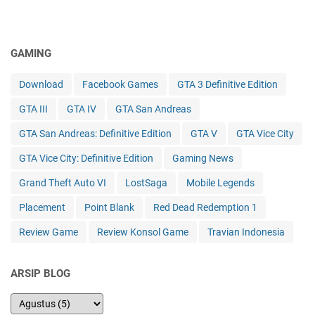
GAMING
Download
Facebook Games
GTA 3 Definitive Edition
GTA III
GTA IV
GTA San Andreas
GTA San Andreas: Definitive Edition
GTA V
GTA Vice City
GTA Vice City: Definitive Edition
Gaming News
Grand Theft Auto VI
LostSaga
Mobile Legends
Placement
Point Blank
Red Dead Redemption 1
Review Game
Review Konsol Game
Travian Indonesia
ARSIP BLOG