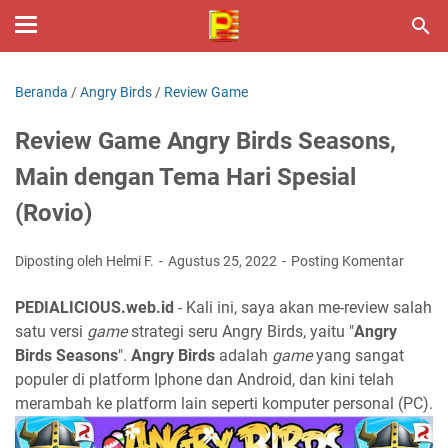
Beranda
/
Angry Birds
/
Review Game
Review Game Angry Birds Seasons,
Main dengan Tema Hari Spesial
(Rovio)
Diposting oleh Helmi F.
Agustus 25, 2022
Posting Komentar
PEDIALICIOUS.web.id
- Kali ini, saya akan me-review salah
satu versi
game
strategi seru Angry Birds, yaitu "
Angry
Birds Seasons
".
Angry Birds
adalah
game
yang sangat
populer di platform Iphone dan Android, dan kini telah
merambah ke platform lain seperti komputer personal (PC).