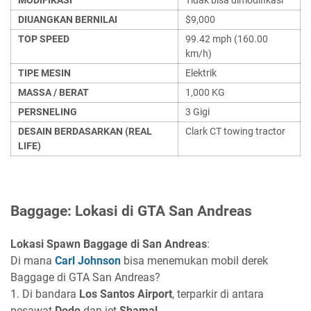
DIUANGKAN BERNILAI
$9,000
TOP SPEED
99.42 mph (160.00
km/h)
TIPE MESIN
Elektrik
MASSA / BERAT
1,000 KG
PERSNELING
3 Gigi
DESAIN BERDASARKAN (REAL
Clark CT towing tractor
LIFE)
Baggage: Lokasi di GTA San Andreas
Lokasi Spawn Baggage di San Andreas
:
Di mana
Carl Johnson
bisa menemukan mobil derek
Baggage di GTA San Andreas?
1. Di bandara
Los Santos Airport
, terparkir di antara
pesawat
Dodo
dan jet
Shamal
.