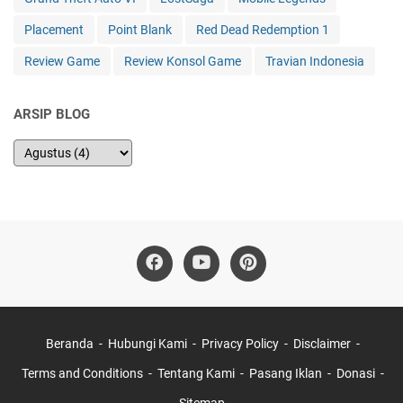
Placement
Point Blank
Red Dead Redemption 1
Review Game
Review Konsol Game
Travian Indonesia
ARSIP BLOG
Beranda
Hubungi Kami
Privacy Policy
Disclaimer
Terms and Conditions
Tentang Kami
Pasang Iklan
Donasi
Sitemap